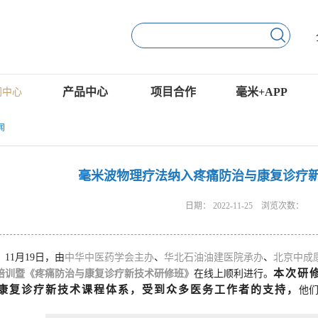
产品中心
项目合作
毫米+APP
闻中心
闻
毫米波物理疗法纳入疼痛防治与康复诊疗
日期：
2022-11-25
浏览次数：
11月19日，由
中华中医药学会主办
、
华北石油油建医院承办
、
北京中成
本次研
培训暨《疼痛防治与康复诊疗新技术研修班》
在线上顺利进行。
康复诊疗新技术课程体系，受到众多医务工作者的支持，
他