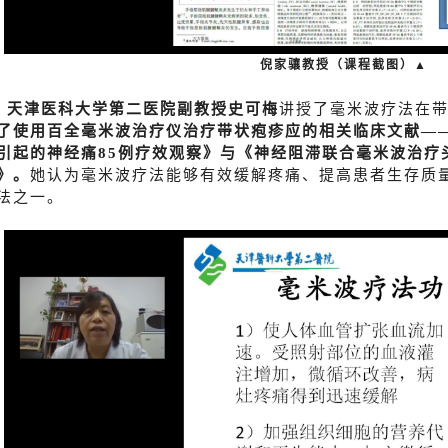
倪家骧教授（课程截图）▲
天津医科大学第二医院副教授史可梅
讲授了毫米波疗法在
了使用百全毫米波治疗仪治疗带状疱疹应的相关临床文献—
引起的神经痛85例疗效观察》与《神经阻滞联合毫米波治疗
》
。
她
认为毫米波疗法能够有效缓解疼痛、提高患者生存质
法之一。