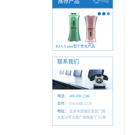
推荐产品
FA-S plus型毫米波治疗仪
KFA-S plus型个性化产品
联系我们
电话：
400-060-2580
合作：
010-6601 4884
010-6360-2278
地址：
北京市西城区宣武门西
大街28号大成广场西座7门12层