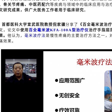
、骨关节疼痛、中医药配穴
等疾病与领域中的临床应用与治
文研究成果，供广大医务工作者用于临床研究
。
首都医科大学宣武医院教授倪家骧
分享了
《百全毫米波治
文，论文中
使用
百全毫米波KFA-100A型治疗仪
治疗手指屈
果。
他
认为，
毫米波疗法
是慢性疼痛的主要治疗方法之一，
痛效果。