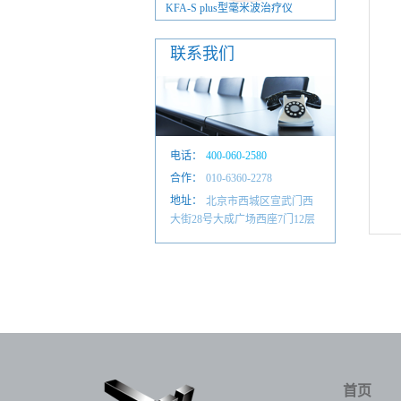
00型智慧家庭版
KFA-S plus型毫米波治疗仪
KFA-S plus型个
联系我们
电话：
400-060-2580
合作：
010-6601 4884
010-6360-2278
地址：
北京市西城区宣武门西
大街28号大成广场西座7门12层
首页