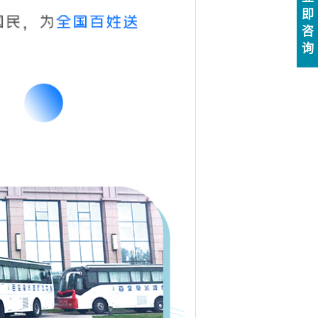
即
咨
询