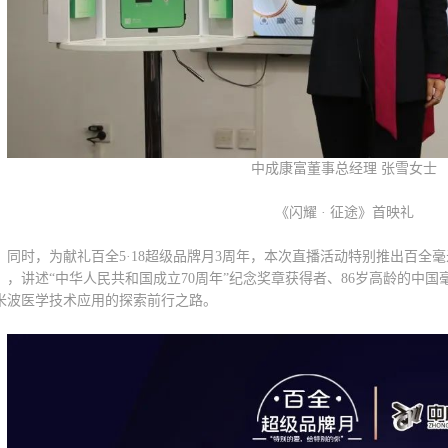
中成康富董事总经理 张雪女士
《闪耀 · 征途》首映礼
同时，为献礼百全5·18超级品牌月3周年，本次直播活动特别推出百全
》，讲述“中华人民共和国成立70周年”纪念奖章获得者、86岁高龄的中
米波医学技术应用的探索前行之路。