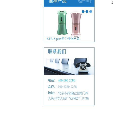
推荐产品
FA-S plus型毫米波治疗仪
KFA-S plus型个性化产品
联系我们
电话：
400-060-2580
合作：
010-6601 4884
010-6360-2278
地址：
北京市西城区宣武门西
大街28号大成广场西座7门12层