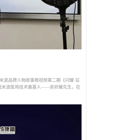
毫米波品牌人物故事微视频第二期《闪耀·征
国毫米波医用技术奠基人——吴祈耀先生，在