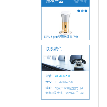
推荐产品
FA-S plus型毫米波治疗仪
KFA-S plus型个性化产品
联系我们
电话：
400-060-2580
合作：
010-6601 4884
010-6360-2278
地址：
北京市西城区宣武门西
大街28号大成广场西座7门12层