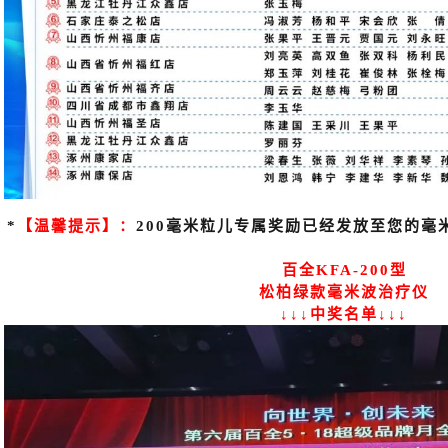
*
【温馨提示】：
200毫米粒儿专属奖励已经发放至您的毫
百全KFA-200型
松柏绿款毫米波治疗仪
↓↓↓中奖名单↓↓↓