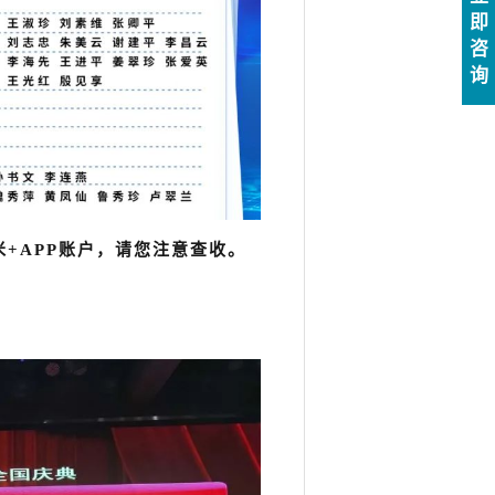
即
咨
询
米+APP账户，请您注意查收。