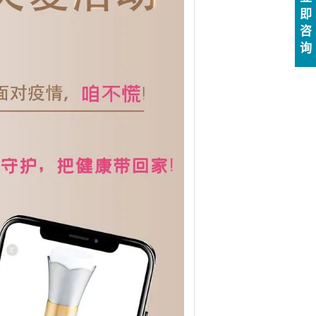
即
咨
询