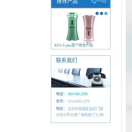
推荐产品
FA-S plus型毫米波治疗仪
KFA-S plus型个性化产品
联系我们
电话：
400-060-2580
合作：
010-6601 4884
010-6360-2278
地址：
北京市西城区宣武门西
大街28号大成广场西座7门12层