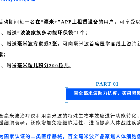
活动期间每一名
在“毫米+”APP上租赁设备
的用户，可享受
1、赠送
“波波家族多功能环保袋”1个
；
2、赠送
毫米波专家券3张
，可向毫米波首席医学官线上咨询
案；
3、赠送
毫米粒儿积分200粒儿.
PART
0
1
百全毫米波助力抗疫，硕果累
全毫米波治疗仪利用毫米波的特殊生物学效应进行功能转化
缓细胞衰老，还能增加免疫细胞活性，进而提高人体战胜疾
为国家认证的二类医疗器械，百全毫米波产品聚焦人体细胞