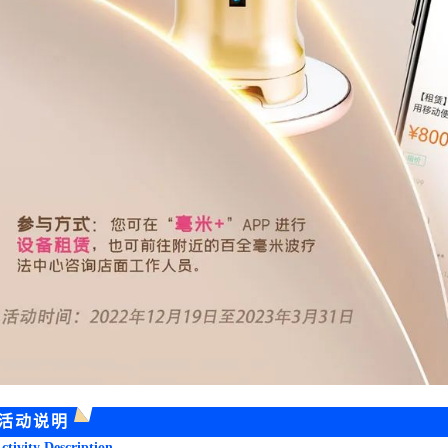
活动说明
ctivity Description