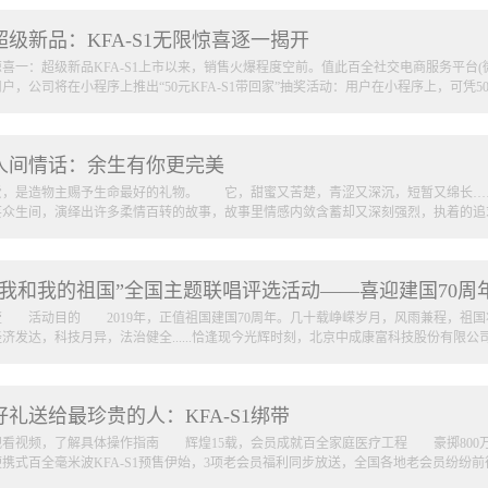
超级新品：KFA-S1无限惊喜逐一揭开
惊喜一：超级新品KFA-S1上市以来，销售火爆程度空前。值此百全社交电商服务平台
用户，公司将在小程序上推出“50元KFA-S1带回家”抽奖活动：用户在小程序上，可凭50
次，每期将抽取1名幸运用户，奖品为原价13800元的百全毫米波医疗设备一台。期待
人间情话：余生有你更完美
有特别惊喜哦! 惊喜二：“说出你和KFA—S1的故事”，便可有好礼惊喜回馈。2019
机拍摄15秒-1分钟的微视频，内容以S1使用场景和心得为主，形式鼓励创新幽默。作
爱，是造物主赐予生命最好的礼物。 它，甜蜜又苦楚，青涩又深沉，短暂又绵长…
毫米波，便会得到公司关注和内部评价，优秀创意视频将得到公司神秘奖励，欢迎大
芸众生间，演绎出许多柔情百转的故事，故事里情感内敛含蓄却又深刻强烈，执着的追求可
KFA—S1的故事 惊喜三：为迎接祖国70周年华诞，百全会员俱乐部5周年开展“家
KFA-200型和KFA-S1型产品的用户，便可享受“百全会员大礼包一套”。此外，电商
图详情)。活动奖励多多，赶快踊跃参加吧!
神。 口传文载之后，这些荡气回肠的情感绵延至久，任时代变革、世事沧桑，依旧
“我和我的祖国”全国主题联唱评选活动——喜迎建国70周
们轻轻诉说着，什么是爱，什么是最好的爱! 在神话传说中，织女因私下凡间嫁给
情却感动了无数喜鹊，每年的七月七日飞来搭成一道跨越天河的彩桥，让牛郎织女在天
壹 活动目的 2019年，正值祖国建国70周年。几十载峥嵘岁月，风雨兼程，祖
间，脉脉不得语。”描绘的正是二人心中无限相思愁绪。 在民间，君山二妃的爱
经济发达，科技月异，法治健全......恰逢现今光辉时刻，北京中成康富科技股份有限公司
为妻;舜出巡南方死于苍梧，二妃往寻，赶至湘江，得知舜帝已死，埋在九嶷山下，抱竹
吹参差兮谁思驾飞龙兮北征，覃吾道兮洞庭“其中表达的是久盼不来而产生的思念
虞兮虞兮奈若何!“抒发了项羽对虞姬的深厚感情。 汉代司马相如与卓文君一见倾
员以“我和我的祖国”全国主题联唱活动献礼祖国，凝聚全民家国心，深表爱国情怀。
私奔;后司马相如生旁心，卓文君一句“愿得一心人，白头不相离”传为千古佳话，
好礼送给最珍贵的人：KFA-S1绑带
题联唱平台，以此展示各百全单位社会服务形象，彰显全体百全会员的精神风貌
地愿为连理枝”，《长恨歌》洋洋...
位 为积极响应此次“我和我的祖国”全国主题联唱评选活动，现号召全国百全店、会
观看视频，了解具体操作指南 辉煌15载，会员成就百全家庭医疗工程 豪掷80
量。 叁 活动内容 各百全会员以店或多店为单位，需提交《我和我的祖国》
便携式百全毫米波KFA-S1预售伊始，3项老会员福利同步放送，全国各地老会员纷纷前往
审团综合评定的方式进行评比，最终决出最佳优胜者奖。 肆 作品录制 1