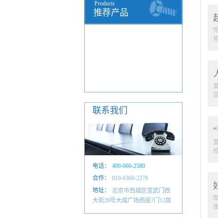
Products
推荐产品
联系我们
电话：
400-060-2580
合作：
010-6601 4884
010-6360-2278
地址：
北京市西城区宣武门西
大街28号大成广场西座7门12层