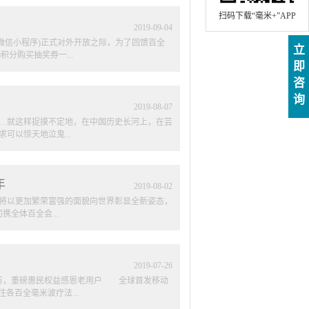
扫码下载“毫米+”APP
2019
-
09
-
04
(微信小程序)正式对外开放之际，为了回馈百全
立
积分购买抽奖券一...
即
咨
您的积极参与，将这份超級大礼带回家!首期参与
询
年9月1日-12月31日期间，新老会员只需用手
2019
-
08
-
07
品完成后，上传至抖音，或微博账号，直接@百全
…就这样捉摸不定地，在中国历史长河上，在芸
家积极创作发布! 扫描此二维码，上传你和
以惊天地泣鬼...
国情，百全梦”特别活动。在活动期间，凡购买
会员可根据售卖产品数量获得相应大奖回赠(请看下
在时空的角落里熠熠生辉、牵人心弦!时时向我
年
河西牛郎，天庭震怒责令他们分离;坚贞的爱
2019
-
08
-
02
河上相会。“河汉清且浅，相去复几许?盈盈一水
国将以更加繁荣富强的面貌向世界彰显全新姿态，
情故事广为流传。帝尧两女娥皇女英同嫁帝舜
携全体百全会...
痛哭，泪染青竹，泪尽而死。”望夫君兮未来，
之情。 后到西楚，霸王身陷汉军重重包围，”
心，奏《凤求凰》，两人在情投意合之下连夜
为此，北京中成康富科技股份有限公司搭建全国主
这是才子佳人的爱情。 “在天愿作比翼鸟，在
，传播百全家庭医疗工程理念。 贰 参与单
2019
-
07
-
26
员聚乐部参与活动中，为祖国凝聚力
0万，重磅惠民权益感恩老用户 全球首发移动
MV录制作品，作品将以全网投票与专家评
各百全毫米波疗法...
、核心内容：《我和我的祖国》MV演唱