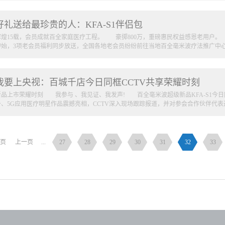
2、组织形式：各百全店会员聚乐部单位自行组织录制MV 3、人员规模：参与演唱
市标志性景点、城市广场(注：保证光线充足， 并且不逆光) 伍 作品提交 1、素
推广中心报名预定。 专享版赠品收获好评如潮，是颜值，亦或实力?本期为您解码KFA-
 2、接收人：张先生(电话：188-3097-8182 、邮箱2644012848@qq.com) 
好礼送给最珍贵的人：KFA-S1伴侣包
辉煌15载，会员成就百全家庭医疗工程。 豪掷800万，重磅惠民权益感恩老用户。 
伊始，3项老会员福利同步放送，全国各地老会员纷纷前往当地百全毫米波疗法推广中心
享版赠品收获好评如潮，是颜值，亦或实力?本期为您解码KFA-S1伴侣包。
我要上央视：百城千店今日同框CCTV共享荣耀时刻
新品上市荣耀时刻 我参与 、我见证、我发声! 百全毫米波超级新品KFA-S1今
备、5G应用医疗明星作品震撼亮相，CCTV深入现场跟踪报道，并对参会合作伙伴代表
访规格高、时间短、机会难得，在前期“我要上央视”全民票选活动中，全国各大区合
逐，经评审团最终综合审定，一批人气王现场接受CCTV专访。 下面让我们一睹
页
上一页
...
27
28
29
30
31
32
33
在同中成康富高层领导以及CCTV栏目制片人一同参加上市启动仪式环节。 全
受CCTV专访 伟大消费者造就伟大的产品，伟大合作伙伴造就伟大的事业。百全
到达。