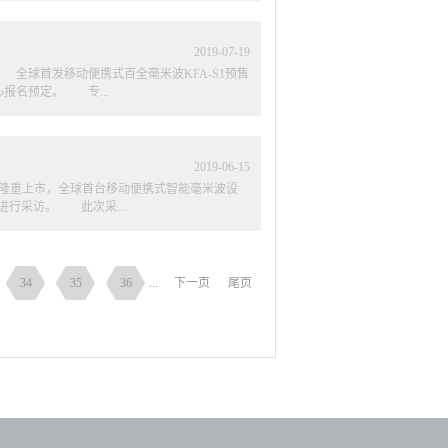
人员20人及以上 4、录制地点：百全店、城
材提交时间：2019年8月1日——8月31
S1绑带(带身+卡扣)。
3、提交格式：一次性打包齐全，备注店...
2019
-
07
-
19
全球首发移动便携式百全毫米波KFA-S1预售
报名预定。 专...
2019
-
06
-
15
日隆重上市，全球首台移动便携式智能毫米波设
进行采访。 此次采...
作伙伴代表对采访机会进行了异常激烈的拉票角
他们在发布会现场的风采。 票选最高的两位正
34
35
36
...
下一页
尾页
网直播共同见证上市启动仪式 人气王正在接
家庭医疗工程与全国合作伙伴一起出发、一起