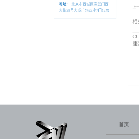
地址：
北京市西城区宣武门西
上
大街28号大成广场西座7门12层
相
C
康
首页