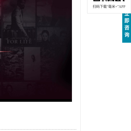
扫码下载“毫米+”APP
立
即
咨
询