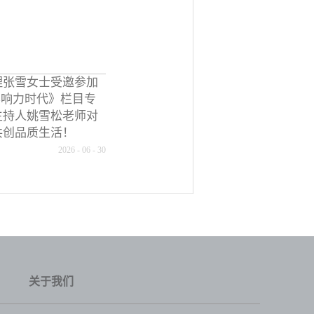
理张雪女士受邀参加
《影响力时代》栏目专
主持人姚雪松老师对
共创品质生活！
2026
-
06
-
30
关于我们