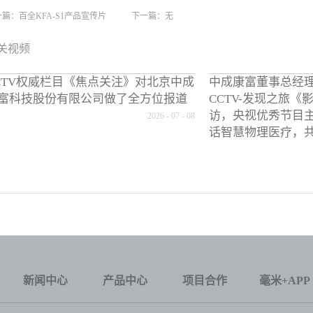
一篇：
百全KFA-S1产品宣传片
下一篇：无
关视频
CTV权威栏目《焦点关注》对北京中成
中成康富董事总经
富科技股份有限公司做了全方位报道
CCTV-发现之旅
访，央视优秀节目
2026
-
07
-
08
话智慧物理医疗，
新闻中心
产品中心
项目合作
毫米+APP