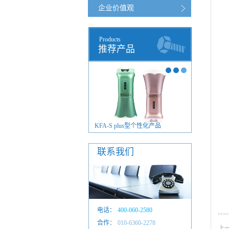
企业价值观
Products
推荐产品
FA-S plus型毫米波治疗仪
KFA-S plus型个性化产品
联系我们
电话：
400-060-2580
合作：
010-6601 4884
010-6360-2278
上