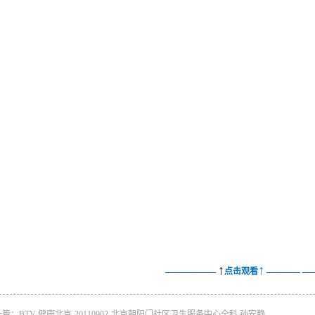
↑
↑
——————
点击观看
———— —
一篇：
​BTV-健康北京-20110902-北京朝阳门社区卫生服务中心全科 孙安静