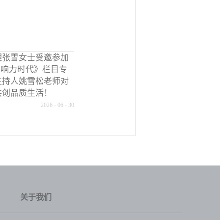
理张雪女士受邀参加
《影响力时代》栏目专
主持人姚雪松老师对
共创品质生活！
2026
-
06
-
30
关于我们