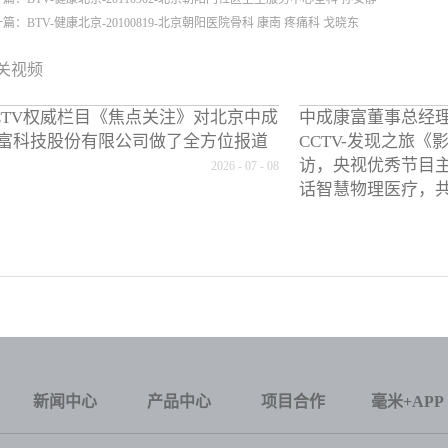
一篇：
BTV-健康北京-20100819-北京朝阳医院骨科 康南 疼痛科 戈晓东
关视频
CTV权威栏目《焦点关注》对北京中成
中成康富董事总经
富科技股份有限公司做了全方位报道
CCTV-发现之旅
访，央视优秀节目
2026
-
07
-
08
话智慧物理医疗，
新闻中心
产品中心
项目合作
毫米+APP