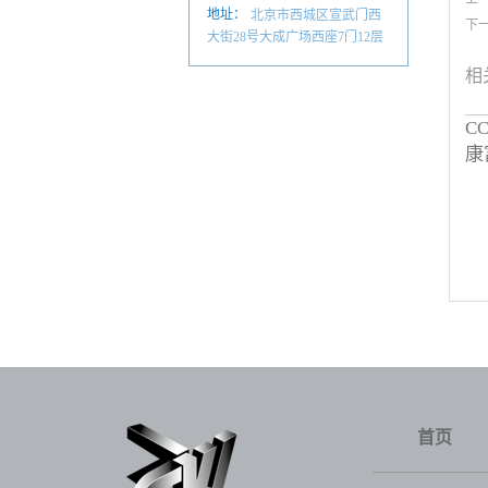
地址：
北京市西城区宣武门西
下
大街28号大成广场西座7门12层
相
C
康
首页