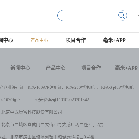
闻中心
项目合作
毫米+APP
产品中心
新闻中心
产品中心
项目合作
毫米+APP
企业许可证 KFA-100A型注册证、KFA-200型注册证、KFA-S plus型注册证
21670号-3
公安备案号1101020202
01642
：北京中成康富科技股份有限公司
北京市西城区宣武门西大街28号大成广场西座7门12层
地址：北京市房山区琉璃河镇中粮健康科技园9号楼