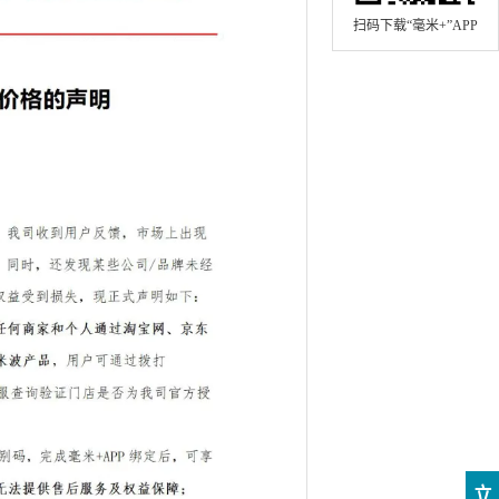
扫码下载“毫米+”APP
立