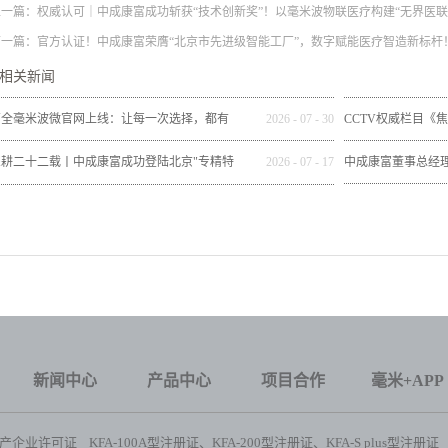
上一篇：
权威认可｜中成康富成功斩获“技术创新奖”！以毫米波物联医疗构建“无界医联
下一篇：
官方认证！中成康富荣膺“北京市先进级智能工厂”，数字赋能医疗智造新标杆
相关新闻
百全毫米波微官网上线：让每一次选择，都有
2026
-
07
-
30
CCTV权威栏目《
依据
技股份有限公司做
深耕二十二载丨中成康富成功登陆北京"专精特
2026
-
07
-
17
中成康富董事总经
新"专板（规范层）
《委员会客厅》，
题报道
新闻中心
产品中心
项目合作
毫米+APP
企业许可证 KFA-100A型注册证、KFA-200型注册证、KFA-S plus型注册证