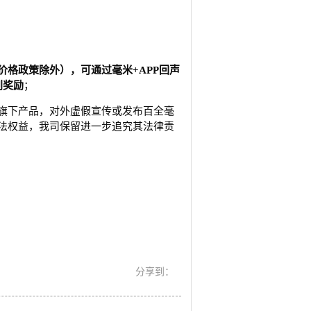
格政策除外），可通过毫米+APP回声
别奖励
；
旗下产品，对外虚假宣传或发布百全毫
法权益，我司保留进一步追究其法律责