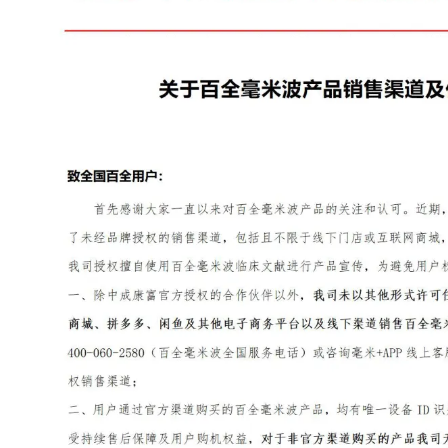
lus型毫米波治疗仪
KFA-S plus型个性化产品