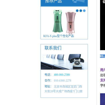
推荐产品
FA-S plus型毫米波治疗仪
KFA-S plus型个性化产品
联系我们
0
用
电话：
400-060-2580
出
支
合作：
010-6601 4884
010-6360-2278
字
地址：
北京市西城区宣武门西
大街28号大成广场西座7门12层