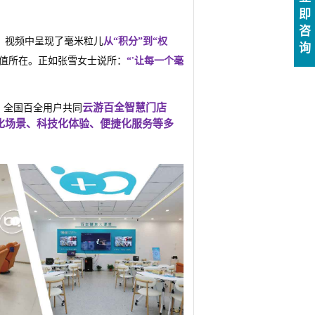
即
咨
，视频中呈现了毫米粒儿
从“积分”到“权
询
价值所在。正如张雪女士说所：
“'让每一个毫
云游百全智慧门店
，全国百全用户共同
化场景、科技化体验、便捷化服务等多