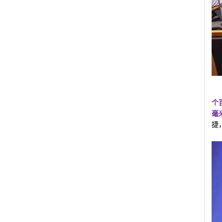
个
毫
捷