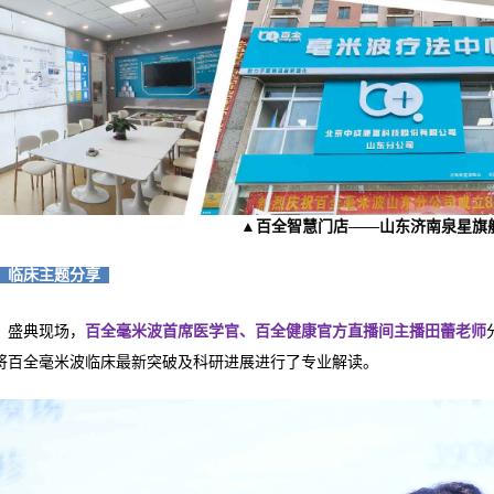
▲百全智慧门店——山东济南泉星旗
2、临床主题分享
盛典现场，
百全毫米波首席医学官、百全健康官方直播间主播田蕾老师
将百全毫米波临床最新突破及科研进展进行了专业解读。