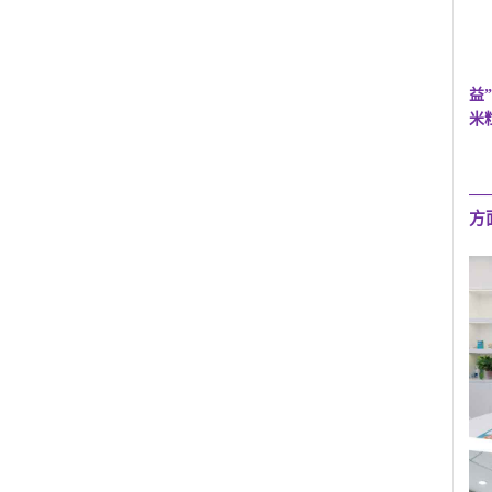
益
米
—
方