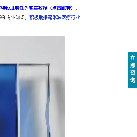
济特设班聘任为客座教授（点击跳转）
，
验和专业知识，
积极助推毫米波医疗行业
立
即
咨
询