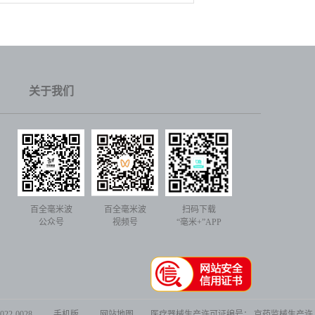
关于我们
百全毫米波
百全毫米波
扫码下载
公众号
视频号
“毫米+”APP
2-0028
手机版
网站地图
医疗器械生产许可证编号： 京药监械生产许