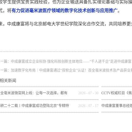
校学生提供宝贵实践经验，也为企业输送具备扎实理论基础与实际
式，将
有力促进毫米波医疗领域的数字化技术创新与应用推广
。
来，中成康富将与北京邮电大学世纪学院深化合作交流，共同培养更
上一篇：
中成康富成立企业科协 强化科技创新主体地位——“千人进千企”走进中成康富
下一篇：
加速数字化布局｜中成康富通过“双软企业”认证！百全毫米波技术及产品获业
相关新闻
百全毫米波微官网上线：让每一次选择，都有
2026
-
07
-
30
CCTV权威栏目《
依据
技股份有限公司做
深耕二十二载丨中成康富成功登陆北京"专精特
2026
-
07
-
17
中成康富董事总经
新"专板（规范层）
《委员会客厅》，
题报道