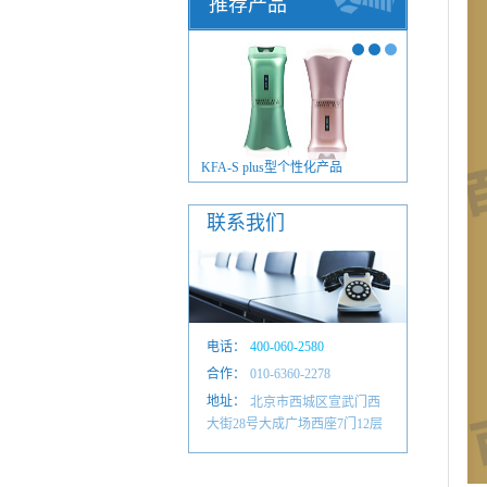
推荐产品
FA-S plus型毫米波治疗仪
KFA-S plus型个性化产品
联系我们
电话：
400-060-2580
合作：
010-6601 4884
010-6360-2278
地址：
北京市西城区宣武门西
大街28号大成广场西座7门12层