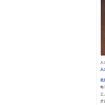
人
人
北
电
工
才