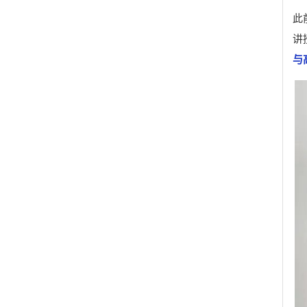
此
讲
与