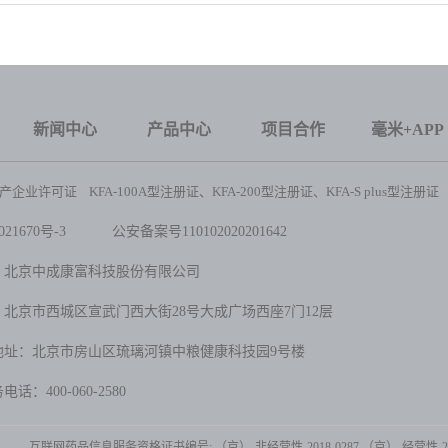
新闻中心
产品中心
项目合作
毫米+APP
企业许可证 KFA-100A型注册证、KFA-200型注册证、KFA-S plus型注册证
21670号-3
公安备案号1101020202
01642
：北京中成康富科技股份有限公司
北京市西城区宣武门西大街28号大成广场西座7门12层
地址：北京市房山区琉璃河镇中粮健康科技园9号楼
话：400-060-2580
互联网药品信息服务资格证书编号: （京）-非经营性-2018-0287 （京）-经营性-202