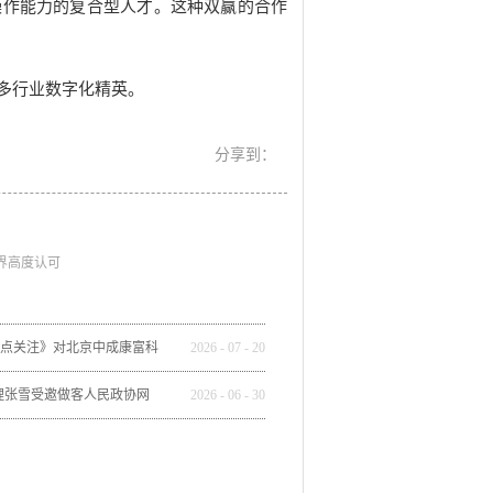
操作能力的复合型人才。这种双赢的合作
多行业数字化精英。
界高度认可
焦点关注》对北京中成康富科
2026
-
07
-
20
了全方位报道
理张雪受邀做客人民政协网
2026
-
06
-
30
《人民政协报》刊发整版专