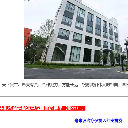
下兴亡、匹夫有责，合作戮力，方能长远！祝愿我们伟大的祖国，早
体机构跟踪报道中成康富的善举（部分）：
毫米波治疗仪投入红安抗疫