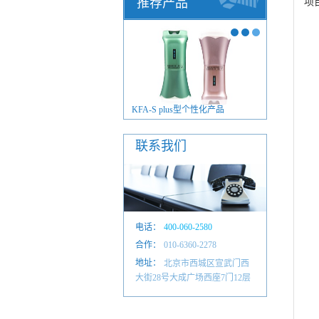
推荐产品
项
FA-S plus型毫米波治疗仪
KFA-S plus型个性化产品
联系我们
电话：
400-060-2580
合作：
010-6601 4884
010-6360-2278
地址：
北京市西城区宣武门西
大街28号大成广场西座7门12层