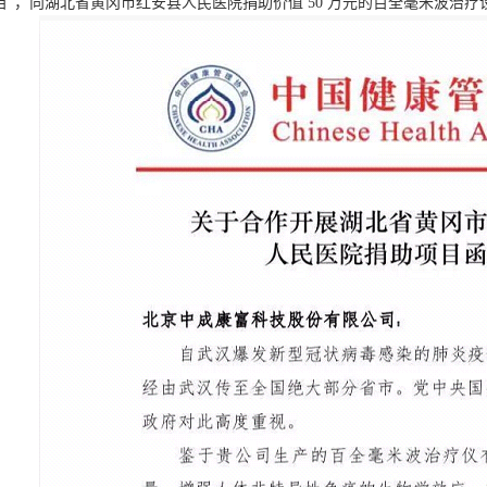
目”，向湖北省黄冈市红安县人民医院捐助价值 50 万元的百全毫米波治疗