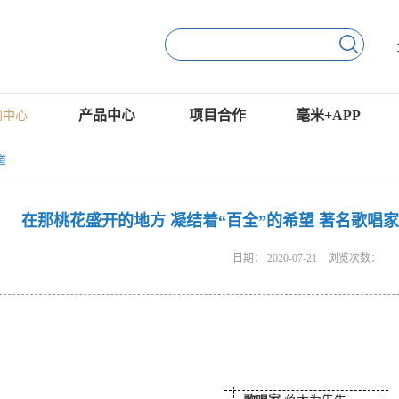
产品中心
项目合作
毫米+APP
闻中心
道
在那桃花盛开的地方 凝结着“百全”的希望 著名歌唱
日期：
2020-07-21
浏览次数：