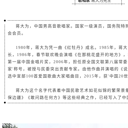
歌唱家
蒋大为先生
蒋大为，中国男高音歌唱家。国家一级演员，国务院特
会会员。
lus型毫米波治疗仪
KFA-S plus型个性化产品
1980年，蒋大为凭一曲《红牡丹》成名。1985年，
长，1986年，春节联欢晚会演唱《在那桃花盛开的地方》，被
第一届中国金唱片奖，2006年，担任原全国文联第八届常委，
家'称号，被授与民委突出贡献专家。由他作曲并演唱的《说
选中宣部100首爱国歌曲大家唱曲目，2015年，获'中国2
蒋大为这个名字代表着中国民歌艺术如花似锦的繁荣景
保边疆》《敢问路在何方》等这些经典之作，已经写入了中