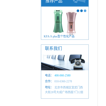
推荐产品
KFA-200型智慧家庭版
KFA-S p
联系我们
电话：
400-060-2580
合作：
010-6601 4884
010-6360-2278
地址：
北京市西城区宣武门西
大街28号大成广场西座7门12层