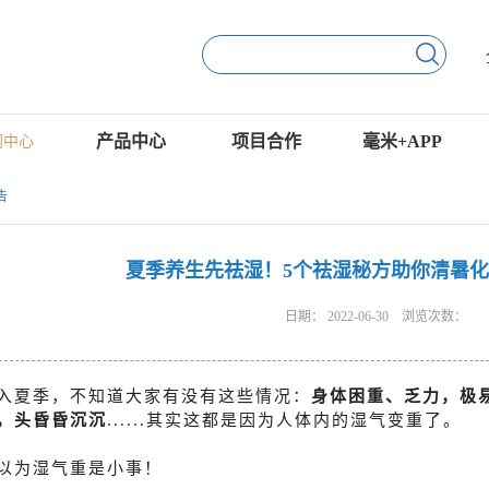
产品中心
项目合作
毫米+APP
闻中心
告
夏季养生先祛湿！5个祛湿秘方助你清暑
日期：
2022-06-30
浏览次数：
入夏季，不知道大家有没有这些情况：
身体困重、乏力，极
，头昏昏沉沉
......其实这都是因为人体内的湿气变重了。
以为湿气重是小事！