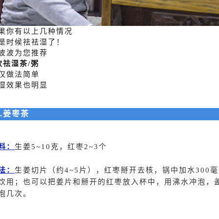
果你有以上几种情况
是时候祛祛湿了！
波波为您推荐
款祛湿茶/粥
仅做法简单
湿效果也明显
1.姜枣茶
料：
生姜5~10克，红枣2~3个
法：
生姜切片（约4~5片），红枣掰开去核，锅中加水300
饮用；也可以把姜片和掰开的红枣放入杯中，用沸水冲泡，
泡几次。