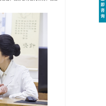
即
咨
询