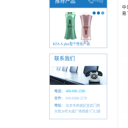
推荐产品
中
易
FA-S plus型毫米波治疗仪
KFA-S plus型个性化产品
联系我们
电话：
400-060-2580
合作：
010-6601 4884
010-6360-2278
地址：
北京市西城区宣武门西
大街28号大成广场西座7门12层