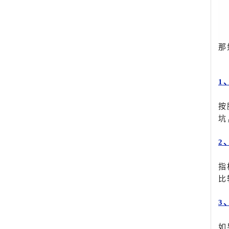
那
1
按
坑
2
指
比
3
如