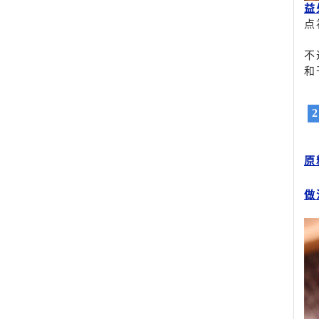
益
点
不
和
原
做