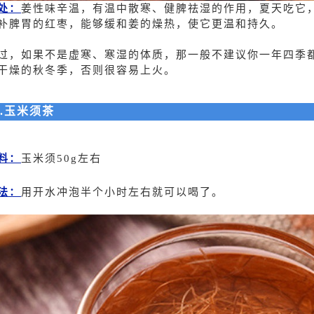
处：
姜性味辛温，有温中散寒、健脾祛湿的作用，夏天吃它
补脾胃的红枣，能够缓和姜的燥热，使它更温和持久。
过，如果不是虚寒、寒湿的体质，那一般不建议你一年四季
干燥的秋冬季，否则很容易上火。
2.玉米须茶
料：
玉米须50g左右
法：
用开水冲泡半个小时左右就可以喝了。