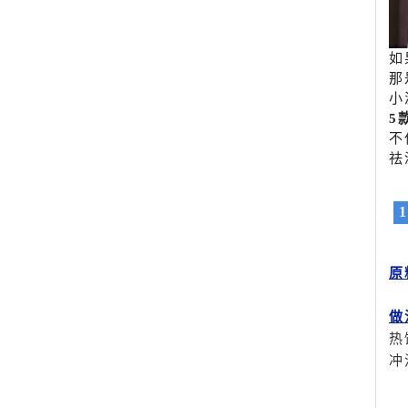
如
那
小
5
不
祛
原
做
热
冲