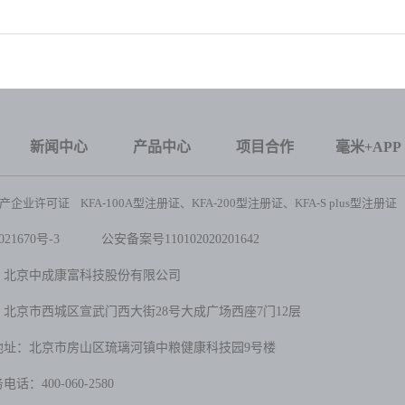
题报道
新闻中心
产品中心
项目合作
毫米+APP
企业许可证 KFA-100A型注册证、KFA-200型注册证、KFA-S plus型注册证
21670号-3
公安备案号1101020202
01642
：北京中成康富科技股份有限公司
北京市西城区宣武门西大街28号大成广场西座7门12层
地址：北京市房山区琉璃河镇中粮健康科技园9号楼
话：400-060-2580