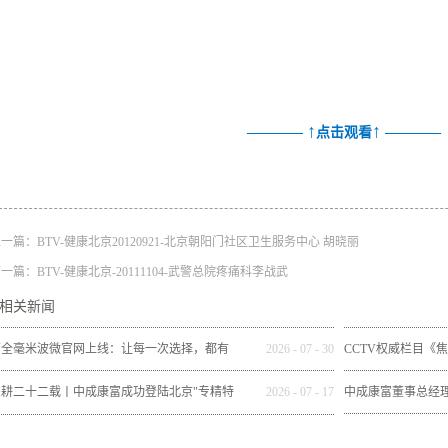
↑
↑
————
点击观看
————
lus型个性化产品
上一篇：
BTV-健康北京20120921-北京朝阳门社区卫生服务中心 胡晓丽
下一篇：
BTV-健康北京-20111104-武警总院疼痛科李战武
相关新闻
百全毫米波微官网上线：让每一次选择，都有
2026
-
07
-
30
CCTV权威栏目《
依据
技股份有限公司做
深耕二十二载丨中成康富成功登陆北京"专精特
2026
-
07
-
17
中成康富董事总经
新"专板（规范层）
《委员会客厅》，