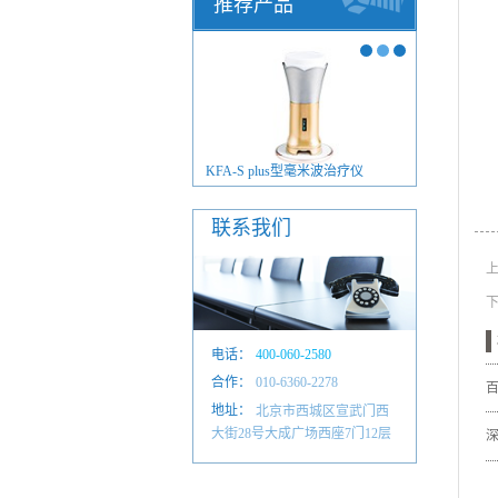
推荐产品
FA-200型智慧家庭版
KFA-S plus型毫米波治疗仪
KFA-S p
联系我们
电话：
400-060-2580
合作：
010-6601 4884
010-6360-2278
地址：
北京市西城区宣武门西
大街28号大成广场西座7门12层