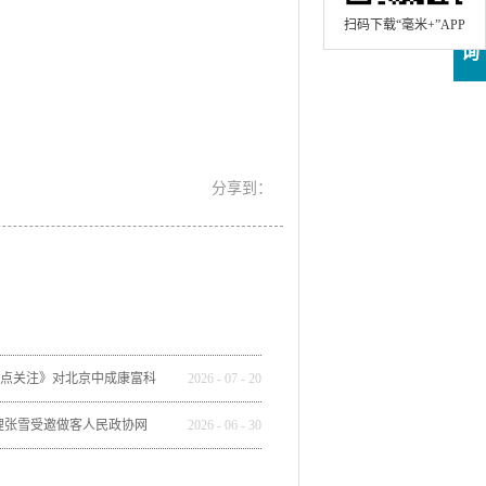
即
咨
扫码下载“毫米+”APP
询
焦点关注》对北京中成康富科
2026
-
07
-
20
了全方位报道
理张雪受邀做客人民政协网
2026
-
06
-
30
《人民政协报》刊发整版专