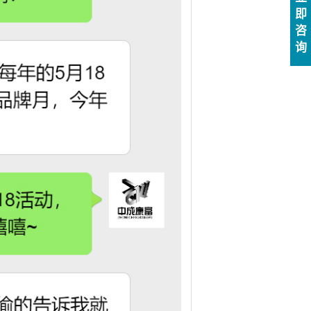
即
咨
询