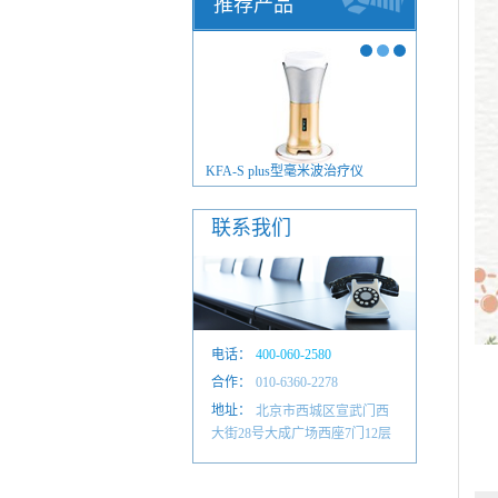
推荐产品
FA-200型智慧家庭版
KFA-S plus型毫米波治疗仪
KFA-S p
联系我们
电话：
400-060-2580
合作：
010-6601 4884
010-6360-2278
地址：
北京市西城区宣武门西
大街28号大成广场西座7门12层