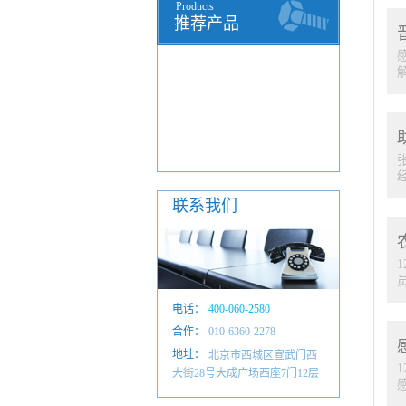
Products
推荐产品
联系我们
我
电话：
400-060-2580
合作：
010-6601 4884
010-6360-2278
地址：
北京市西城区宣武门西
大街28号大成广场西座7门12层