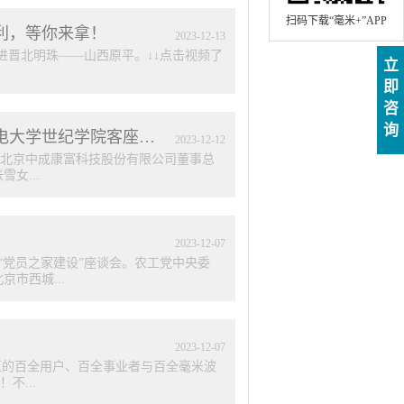
扫码下载“毫米+”APP
利，等你来拿！
2023
-
12
-
13
进晋北明珠——山西原平。↓↓点击视频了
立
即
咨
作者、感恩每一位致力于毫米波疗法推广
询
助力产教融合！中成康富董事总经理张雪被聘任为北京邮电大学世纪学院客座教授
表彰✔节目表演&惊喜福利✔参与活动每
2023
-
12
-
12
巡回活动” 关于“感恩行全国巡回活动” 关
北京中成康富科技股份有限公司董事总
将今年10月-12月定为“百全毫米波·
女...
感恩行全国巡回活动。 这是一次“同频
今天的幸福健康生活，感恩毫米波医用技
米波疗法，积极守护中国家庭健康的你和
深厚经验和专业知识。 张雪女士领导的
毫米波医用设备研制、开发、生产和经营
2023
-
12
-
07
探索“家用医疗器械智能化”道路，坚持
“党员之家建设”座谈会。农工党中央委
技术、大数据云计算技术、互联网技术应用
市西城...
全面进入医疗器械数字信息化的新发展阶
任为客座教授，标志着中成康富在产学
入研究和教学实践，将进一步促进高校与
通运输厅副厅长、衢州市政协副主席杨晓
企业创新发展。 ...
华等农工党西城区委干部、委员，农工党
2023
-
12
-
07
。“党员之家建设”座谈会 座谈会上，
区的百全用户、百全事业者与百全毫米波
建情况，中成康富支部介绍了支部重点工
...
还围绕“党员之家建设”进行了交流发