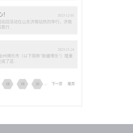
了中成康富，并与中成康富有关负责人
应用；参观并了解了中成康富支部“党员
彩的节目表演和精彩的感恩心得分享。点
定。参观中成康富在中成康富支部“党员
心！
了精彩分享。 中成康富营销中心总经
2023
-
12
-
01
同频谐振”的感恩行动，我们共同感恩伟
行全国巡回活动在山东济南站热烈举行，济南
者让毫米波疗法造福人类健康，感恩每一
行...
次感恩行，我们将走进广大百全用户当
林志先生▲ 中成康富营销中心副总经理单
研和毫米波疗法推广任务，我们始终以“守
，还有济南地区的百全用户带来的丰富
间，我们走出实验室进入全国三甲医院、转
行巡讲团进行了精彩分享。 中成康富
2023
-
11
-
24
进行的一次“同频谐振”的感恩行动，我
治州博乐市（以下简称“新疆博乐”）隆重
技术科研工作者让毫米波疗法造福人类健
了这...
和我！通过此次感恩行全国巡回活动，我
全国范围内的推广。 林志先生▲ 中成
肩负着我国毫米波临床科研和毫米波疗法
↓ 活动现场，百全毫米波感恩行巡讲团进
年成立以来，中成康富就肩负着我国毫米波
18
19
20
...
下一页
尾页
心，为百万家庭带来了健康福音。近20
民道路、开启数字化发展新篇章，所取得
力于毫米波疗法推广的奉献者，更离不开
能化”道路上不断探索创新，为用户提供
新先生分享了百全家庭医疗工程近7年来
努力下，我们通过百全家庭医疗工程全面
外，他还对百全...