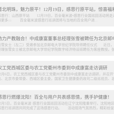
晋北明珠，魅力原平！12月19日，感恩行原平站，惊喜福
感恩行：山西原平站 12月19日，百全毫米波•感恩行全国巡回活动将走
解更多↓↓ 百全毫米波感恩行巡讲团将与当地的百全用户进...
行一场盛大的感恩行动，共同感恩伟大祖国、感恩毫米波医用技术科研工
的奉献者。活动看点多多~✔百全毫米波感恩行巡讲团精彩分享✔现场荣誉
人得200毫米粒儿......更多精彩，等您来现场哦~❤❤❤ 关于“感恩行全国
张雪女士（左二）受邀参加北京邮电大学世纪学院导师聘任仪式 近日，
于“感恩行全国巡回活动” 为赞美伟大祖国，进一步推广毫米波疗法，我们特
经理张雪女士被北京邮电大学世纪学院数字经济特设班聘任为客座教授。张雪
全国感恩季”。在感恩季期间，我们已在全国各地开展了多场百全毫米波·
谐振”的感恩行动，我们与全国百全用户一起，感恩伟大祖国让我们拥有了
术科研工作者让毫米波疗法造福人类健康，感恩每一个用实际行动推广毫
士将讲授“企业数智化运营”相关课程，分享其在企业数智化运营方面的
！ ...
农工党西城区委与农工党衢州市委到中成康富走访调研
北京中成康富科技股份有限公司（以下简称“中成康富”）是国内专业从事
的数字化高科技股份制企业。近年来，在张雪女士的带领下，中成康富积极
12月6日，农工党西城区委与农工党衢州市委到中成康富走访调研，并召开
自主研发创新，打造物联网云服务“毫米+”APP平台，首次将物联网医疗
员、北京市委常委、西城区委主委，国家卫生健康委药政司二级巡视员、北京
于毫米波治疗设备，用数据驱动产品和服务全面升级。如今，中成康富已
段，成为行业发展的引领者。 此次张雪女士被北京邮电大学世纪学院聘
研一体化的发展道路上又迈出了坚实的一步。通过张雪女士在学术界的深
区政协副主席戚畅，农工党浙江省委会常委、衢州市委会主委，浙江省交
企业间的优质资源整合，不断深化产学研合作，促进科研成果转化，推动
感恩行燃爆沈阳！百全与用户共表感恩情，携手护健康！
光，以及农工党西城区委专职副主委吴晶晶，农工党西城区委秘书长穆瑞
衢州市委会专职副主委江建明等农工党衢州市委有关部门负责人参加调研
12月5日，百全毫米波·感恩行全国巡回活动在辽宁沈阳隆重举行，沈阳地
戚畅介绍了农工党西城区委组织建设工作、党员情况，以及“党员之家”创
感恩行巡讲团共同完成了这场感恩行动。 活动现场气氛热烈，精彩纷呈！不
作；杨晓光介绍了农工党衢州市委有关工作情况、组织建设工作。两地党员