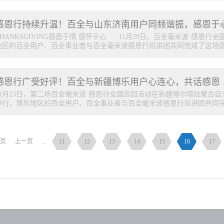
言，大家畅所欲言，气氛热烈。戚畅杨晓光 座谈会后，调研组一行参观
亲切交谈，听取公司董事总经理张雪介绍了企业发展情况、毫米波医用技术
仅有多轮抽奖、荣誉表彰等环节，还有沈阳地区的百全用户带来的丰富多
之家”的基本建设情况、管理模式和活动开展情况，对支部工作给予充分肯
感恩行持续升温！百全与山东济南用户同频谐振，感恩于
击视频回顾活动精彩内容↓↓ 活动现场，百全毫米波感恩行巡讲团进行
之家”合影留念 农工党西城区委中成康富支部成立于2020年12...
理林志先生表示，感恩行全国巡回活动是我们与全国百全用户进行的一次“
THANKSGIVING感恩于情 感怀于心 11月29日，百全毫米波·感恩
大祖国让我们拥有了今天的幸福健康生活，感恩毫米波医用技术科研工作
地区的百全用户、百全事业者与百全毫米波感恩行巡讲团共同完成了这场感恩
个用实际行动推广毫米波疗法，积极守护中国家庭健康的你和我！通过此
中，更好地传递“健康”，更好地推动毫米波疗法在全国范围内的推广。
自强先生表示，自2004年成立以来，中成康富就肩负着我国毫米波临床科
动。 活动现场气氛热烈，精彩纷呈！不仅有多轮抽奖、荣誉表彰等环节
护中国家庭健康”为事业初心，为百万家庭带来了健康福音。近20年的时
感恩行广受好评！百全与新疆博乐用户心连心，共话感恩
多彩的节目表演和精彩的感恩心得分享。 活动现场，百全毫米波感恩
向医疗设备家庭化的惠民道...
营销中心总经理林志先生表示，感恩行全国巡回活动是我们与全国百全用户
11月23日，第二场百全毫米波·感恩行全国巡回活动在新疆博尔塔拉蒙古自
们共同感恩伟大祖国让我们拥有了今天的幸福健康生活，感恩毫米波医用
举行，博乐地区的百全用户、百全事业者与百全毫米波感恩行巡讲团共同完成
康，感恩每一个用实际行动推广毫米波疗法，积极守护中国家庭健康的你
们将走进广大百全用户当中，更好地传递健康，进一步推动毫米波疗法在
康富营销中心副总经理单自强先生表示，自2004年成立以来，中成康富就
场感恩行动。现场气氛热烈，精彩纷呈！↓↓点击视频回顾活动精彩内容↓
推广任务，我们始终以“守护中国家庭健康...
行了精彩分享。 中成康富营销中心副总经理单自强先生表示，自2004
页
上一页
...
11
12
13
14
15
16
17
临床科研和毫米波疗法推广任务，我们始终以“守护中国家庭健康”为事业初
年的时间，我们走出实验室进入全国三甲医院、转向医疗设备家庭化的惠
的一系列成就，离不开努力钻研的毫米波医用技术科研工作者，离不开致
每一名全力支持与信任我们的百全用户。未来，我们将在“家用医疗器械智
更多、更好的产品及服务。单自强先生▲ 中成康富市场发展部总监张建
取得的亮眼成绩，他表示，多年来，在广大百全用户和百全事业者的共同
服务人民群众健康，守护了万千中国家庭，感恩为此辛勤付出的每一个人。此