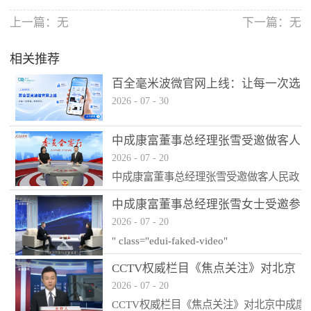
上一篇：无
下一篇：无
相关推荐
百全毫米波微官网上线：让每一次选
2026
-
07
-
30
择，都有依据
中成康富董事总经理张雪受邀做客人
2026
-
07
-
20
民政协网《委员会客厅》《人民政协
中成康富董事总经理张雪受邀做客人民政
报》刊发整版专题报道
协网《委员会客厅》《人民政协报》刊发
中成康富董事总经理张雪女士受邀参
整版专题报道—————— ↑点击观看↑
——————
2026
-
07
-
20
加CCTV-发现之旅《影响力时代》栏
" class="edui-faked-video"
目专访，央视优秀节目主持人姚雪松
src="/ueditor/themes/default/images/spacer.gif
老师对话智慧物理医疗，共创品质生
CCTV权威栏目《焦点关注》对北京
style="background:url(/ueditor/themes/defaul
活！
no-repeat center center; bo...
2026
-
07
-
20
中成康富科技股份有限公司做了全方
CCTV权威栏目《焦点关注》对北京中成康
位报道